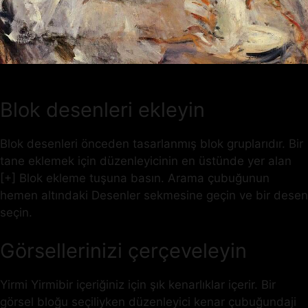
Blok desenleri ekleyin
Blok desenleri önceden tasarlanmış blok gruplarıdır. Bir
tane eklemek için düzenleyicinin en üstünde yer alan
[+] Blok ekleme tuşuna basın. Arama çubuğunun
hemen altındaki Desenler sekmesine geçin ve bir desen
seçin.
Görsellerinizi çerçeveleyin
Yirmi Yirmibir içeriğiniz için şık kenarlıklar içerir. Bir
görsel bloğu seçiliyken düzenleyici kenar çubuğundaji