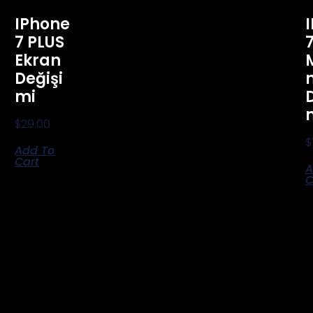
IPhone
7 PLUS
Ekran
Değişi
Mi
$
29.00
$
Add To
Cart
A
C