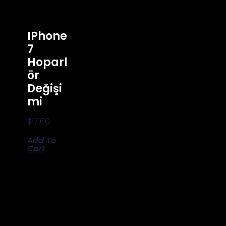
IPhone
7
Hoparl
Ör
Değişi
Mi
$
17.00
Add To
Cart