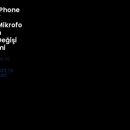
IPhone
7
Mikrofo
N
Değişi
Mi
18.00
dd To
art