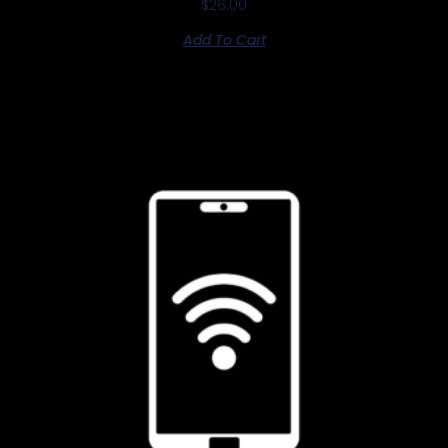
$
26.00
Add To Cart