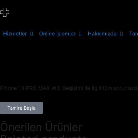
Hizmetler
Online İşlemler
Hakkımızda
Tam
iPhone 13 PRO MAX Wifi Değişimi ile ilgili tüm sorunlar
Tamire Başla
Önerilen Ürünler