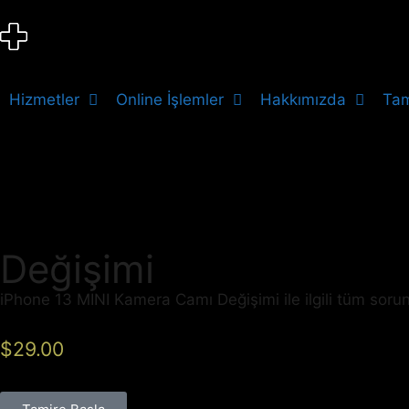
Hizmetler
Online İşlemler
Hakkımızda
Tam
Değişimi
iPhone 13 MINI Kamera Camı Değişimi ile ilgili tüm soru
$
29.00