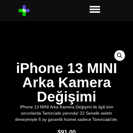
iPhone 13 MINI
Arka Kamera
Değişimi
iPhone 13 MINI Arka Kamera Değişimi ile ilgili tüm
sorunlarda Tamirciabi yanında! 22 Senelik sektör
deneyimiyle 6 ay garantili hizmet sadece Tamirciabi’de.
$
91.00