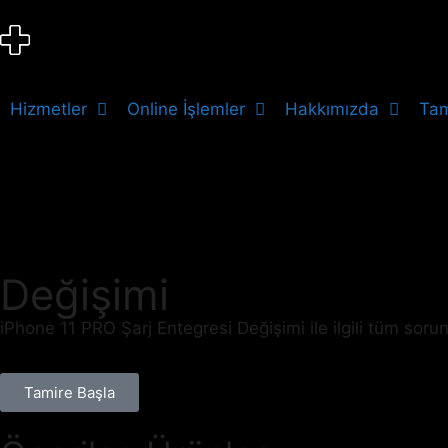
Hizmetler
Online İşlemler
Hakkımızda
Tam
Değişimi
iPhone 11 PRO Şarj Entegresi Değişimi ile ilgili tüm sor
Tamire Başla