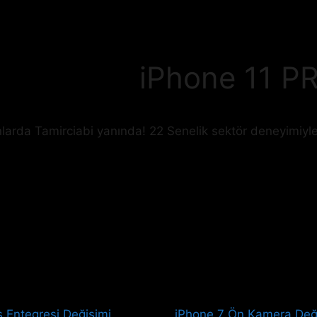
iPhone 11 P
nlarda Tamirciabi yanında! 22 Senelik sektör deneyimiyle
 Entegresi Değişimi
iPhone 7 Ön Kamera Değ