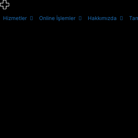
İçeriğe
atla
Hizmetler
Online İşlemler
Hakkımızda
Tam