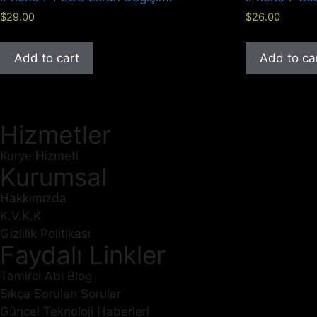
$
29.00
$
26.00
Add to cart
Add to ca
Hizmetler
Kurye Hizmeti
Kurumsal
Hakkımızda
K.V.K.K
Gizlilik Politikası
Faydalı Linkler
Tamirci Abi Blog
Sıkça Sorulan Sorular
Güncel Teknoloji Haberleri