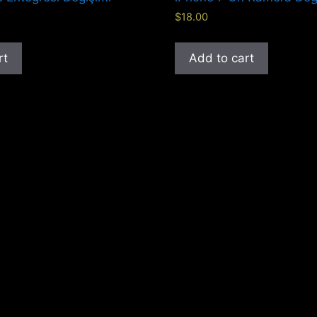
$
18.00
rt
Add to cart