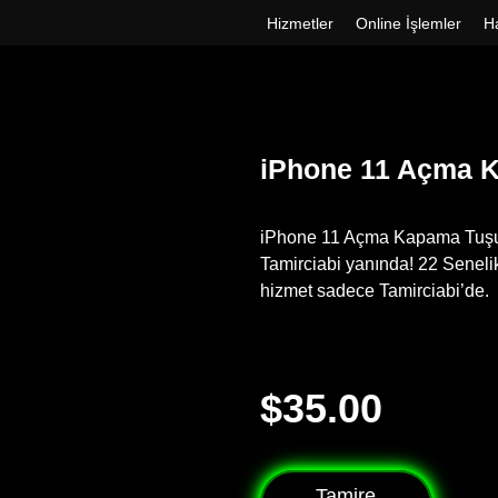
Hizmetler
Online İşlemler
H
iPhone 11 Açma 
iPhone 11 Açma Kapama Tuşu De
Tamirciabi yanında! 22 Senelik
hizmet sadece Tamirciabi’de.
$
35.00
Tamire