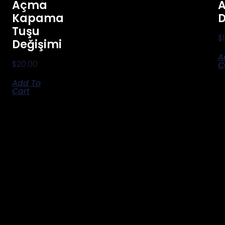
Açma
A
Kapama
D
Tuşu
$
Değişimi
A
$
20.00
C
Add To
Cart