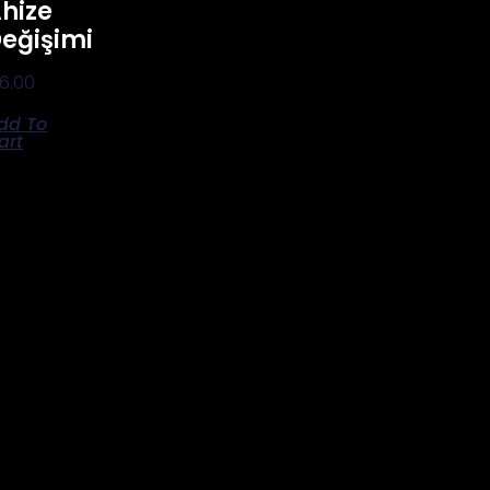
hize
eğişimi
16.00
dd To
art