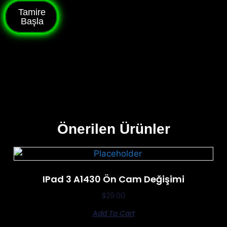
Tamire
Başla
Önerilen Ürünler
IPad 3 A1430 Ön Cam Değişimi
$
29.00
Add To Cart