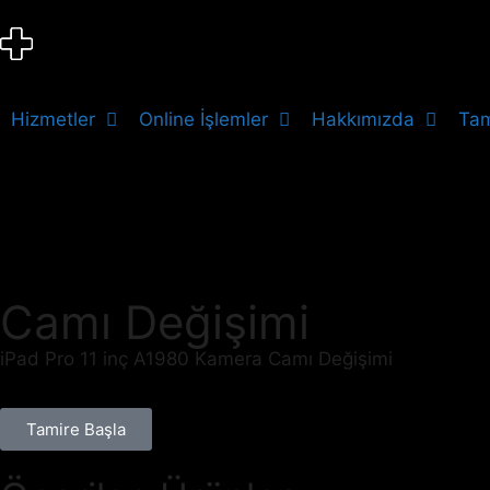
Hizmetler
Online İşlemler
Hakkımızda
Tam
Camı Değişimi
iPad Pro 11 inç A1980 Kamera Camı Değişimi
Tamire Başla