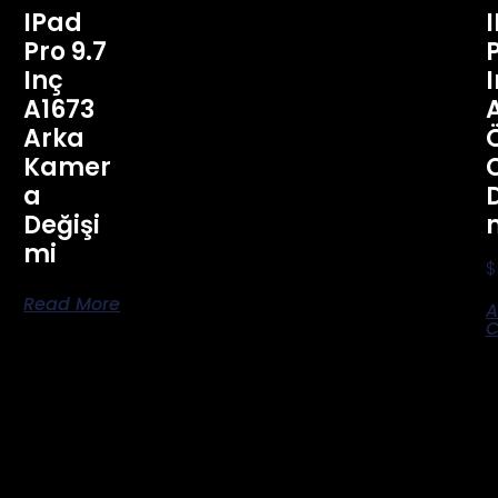
IPad
Pro 9.7
P
Inç
A1673
Arka
Kamer
A
Değişi
Mi
$
Read More
A
C