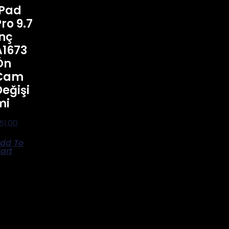
IPad
ro 9.7
Inç
A1673
Ön
Cam
Değişi
Mi
51.00
dd To
art