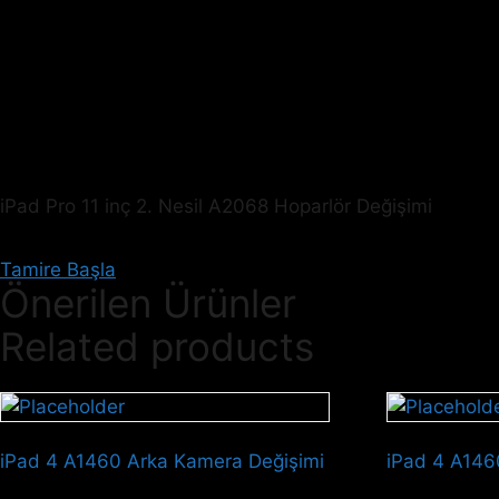
iPad Pro 11 inç 2. Nesil A2068 Hoparlör Değişimi
Tamire Başla
Önerilen Ürünler
Related products
iPad 4 A1460 Arka Kamera Değişimi
iPad 4 A1460