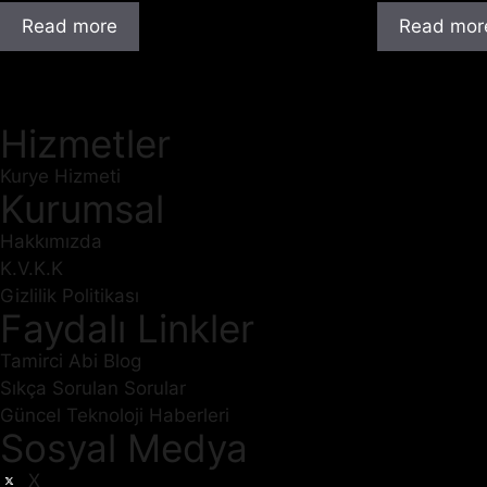
Read more
Read mor
Hizmetler
Kurye Hizmeti
Kurumsal
Hakkımızda
K.V.K.K
Gizlilik Politikası
Faydalı Linkler
Tamirci Abi Blog
Sıkça Sorulan Sorular
Güncel Teknoloji Haberleri
Sosyal Medya
X