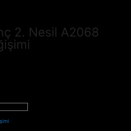
inç 2. Nesil A2068
işimi
şimi