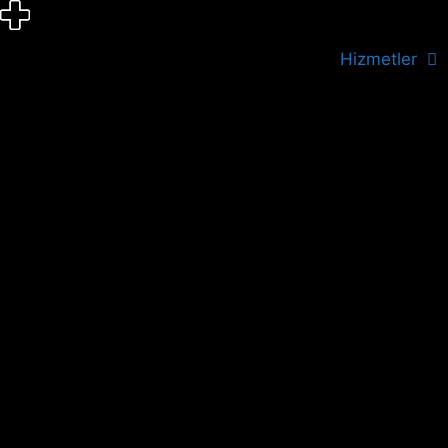
İçeriğe
atla
Hizmetler