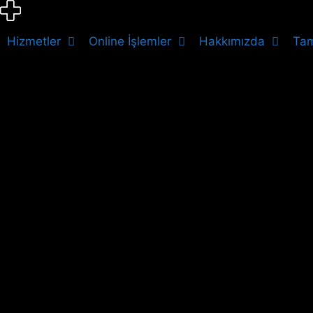
İçeriğe
atla
Hizmetler
Online İşlemler
Hakkımızda
Tam