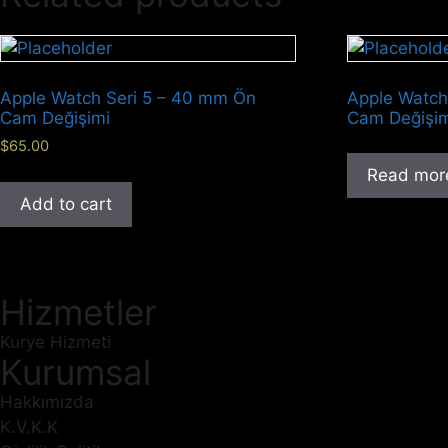
Apple Watch Seri 5 – 40 mm Ön
Apple Watch
Cam Değişimi
Cam Değişi
$
65.00
Read mor
Add to cart
Hizmetler
Kurye Hizmeti
Kurumsal
Hakkımızda
K.V.K.K